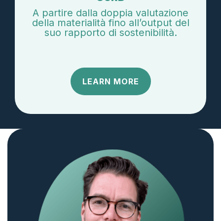
A partire dalla doppia valutazione
della materialità fino all’output del
suo rapporto di sostenibilità.
LEARN MORE