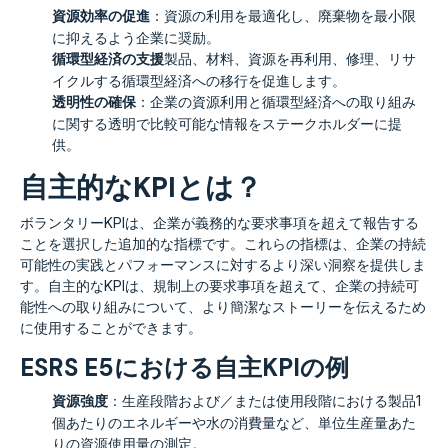
資源効率の促進
：資源の利用を最適化し、廃棄物を最小限
に抑えるよう企業に奨励。
循環型経済の支援
製品、材料、資源を再利用、修理、リサ
イクルする循環型経済への移行を促進します。
透明性の確保
：企業の資源利用と循環型経済への取り組み
に関する透明で比較可能な情報をステークホルダーに提
供。
自主的なKPIとは？
ボランタリーKPIは、企業が義務的な要求事項を超えて報告する
ことを選択した追加的な指標です。これらの指標は、企業の持続
可能性の実践とパフォーマンスに対するより深い洞察を提供しま
す。自主的なKPIは、規制上の要求事項を超えて、企業の持続可
能性への取り組みについて、より簡潔なストーリーを伝えるため
に使用することができます。
ESRS E5における自主KPIの例
資源強度
：生産段階および／または使用段階における製品1
個あたりのエネルギーや水の消費量など、単位生産量あた
りの資源使用量の測定。