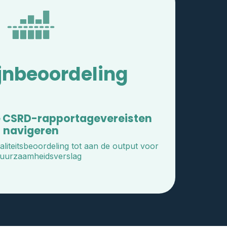
ijnbeoordeling
de CSRD-rapportagevereisten
navigeren
liteitsbeoordeling tot aan de output voor
uurzaamheidsverslag