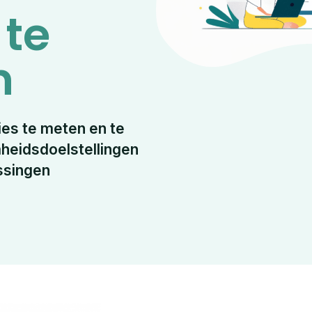
 te
n
ties te meten en te
heidsdoelstellingen
ossingen