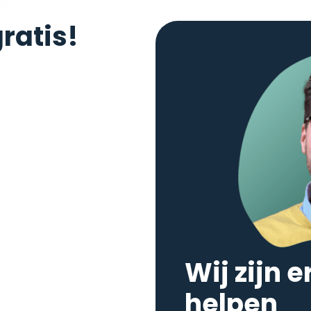
gratis!
Wij zijn e
helpen