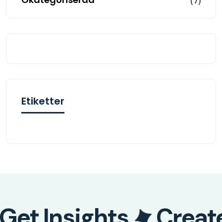
(7)
Etiketter
Get Insights
Creat