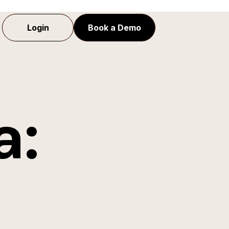
Login
Book a Demo
a: